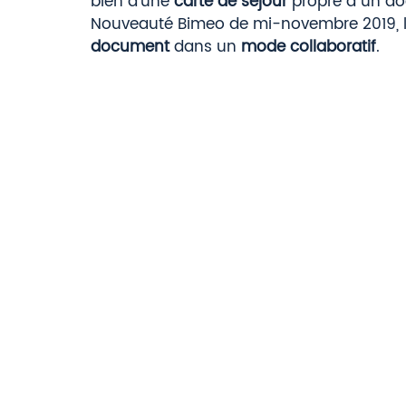
bien d’une 
carte de séjour
 propre à un d
Nouveauté Bimeo de mi-novembre 2019, la
document 
dans un 
mode collaboratif
.  