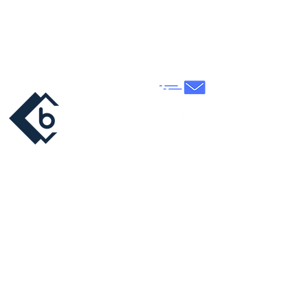
Nous contacter
Mise à jour de
Espace Web
l'application (V. 7.8.0)
25/09/25
© Copyright 2026 |